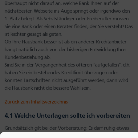
überhaupt nicht darauf an, welche Bank Ihnen auf der
nächstbesten Webseite ins Auge springt oder irgendwo den
1. Platz belegt. Als Sebstständiger oder Freiberufler müssen
Sie eine Bank oder einen Berater finden, der Sie versteht! Das
ist leichter gesagt als getan.
Ob Ihre Hausbank besser ist als ein anderer Kreditanbieter
hängt natürlich auch von der bisherigen Entwicklung Ihrer
Kundenbeziehung ab.
Sind Sie in der Vergangenheit des öfteren “aufgefallen”, d.h.
haben Sie ein bestehendes Kreditlimit überzogen oder
konnten Lastschriften nicht ausgeführt werden, dann wird
die Hausbank nicht die bessere Wahl sein.
Zurück zum Inhaltsverzeichnis
4.1 Welche Unterlagen sollte ich vorbereiten
Grundsätzlich gilt bei der Vorbereitung: Es darf ruhig etwas
mehr sein.