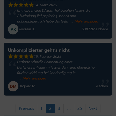
14. März 2025
Ich habe meine LV zum Teil beleihen lassen, die
Abwicklung lief papierlos, schnell und
unkompliziert. Ich habe das Geld
Mehr anzeigen
Andreas K.
59872
Meschede
Unkomplizierter geht’s nicht
19. Februar 2025
Perfekte schnelle Bearbeitung einer
Darlehensanfrage im letzten Jahr und ebensolche
Rückabwicklung bei Sondertilgung in
Mehr anzeigen
Dagmar M.
Aachen
Seite
Seite
Seite
Seite
Previous
1
2
3
…
25
Next